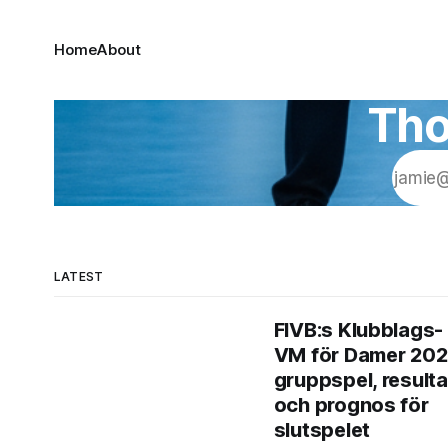
Home
About
Tho
LATEST
FIVB:s Klubblags-
VM för Damer 202
gruppspel, resulta
och prognos för
slutspelet