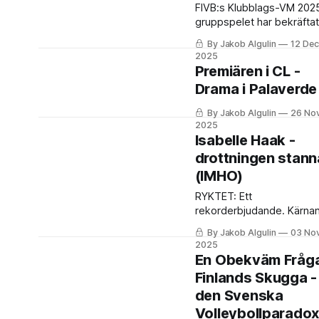
FIVB:s Klubblags-VM 202
gruppspelet har bekräftat
den nuvarande
By Jakob Algulin
12 Dec
maktbalansen där
2025
europeiska toppklubbar
Premiären i CL -
leder utvecklingen.
Drama i Palaverde
Semifinalerna den 13
december lovar att bli en
By Jakob Algulin
26 No
uppvisning.
2025
Isabelle Haak -
drottningen stann
(IMHO)
RYKTET: Ett
rekorderbjudande. Kärnan
ryktet är ett påstått
By Jakob Algulin
03 No
erbjudande på hela 2,4
2025
miljoner euro för ett kont
En Obekväm Fråga
på två och ett halvt år.
Finlands Skugga -
den Svenska
Volleybollparado