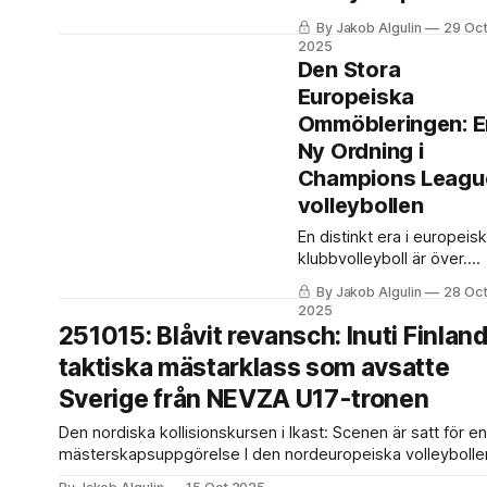
By Jakob Algulin
29 Oc
2025
Den Stora
Europeiska
Ommöbleringen: E
Ny Ordning i
Champions Leagu
volleybollen
En distinkt era i europeisk
klubbvolleyboll är över.
Maktbalansen, som unde
By Jakob Algulin
28 Oc
senaste åren definierats 
2025
polska ZAKSA historiska
251015: Blåvit revansch: Inuti Finlan
trippel mellan 2021 och 2
taktiska mästarklass som avsatte
följt av den kraftfulla
italienska återkomsten
Sverige från NEVZA U17-tronen
genom Trentino Itas 2024
Den nordiska kollisionskursen i Ikast: Scenen är satt för en
och Sir Sicoma Monini
mästerskapsuppgörelse I den nordeuropeiska volleybollens
Perugias ...
kalender utgör NEVZA U17 Championship en av de mest