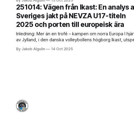
By Jakob Algulin
15 Oct 2025
betydelsefulla händelserna. Det är mer än bara en turnerin
251014: Vägen från Ikast: En analys 
det är en prövning där framtidens stjärnor tänds och släck
Sveriges jakt på NEVZA U17-titeln
och där regional prestige står på spel.
2025 och porten till europeisk ära
Inledning: Mer än en trofé – kampen om norra Europa I hjärtat
av Jylland, i den danska volleybollens högborg Ikast, utspe
sig i dessa dagar en turnering som är långt mer än bara et
By Jakob Algulin
14 Oct 2025
regionalt mästerskap. NEVZA U17 Championship är den
första riktiga prövningen på den internationella scenen för
ny