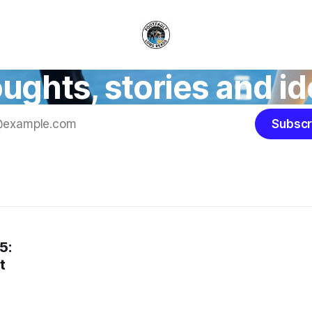
ughts, stories and id
Subscr
5:
t